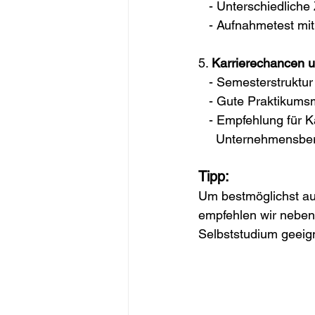
   - Unterschiedlich
   - Aufnahmetest mi
5. 
Karrierechancen u
   - Semesterstruktu
   - Gute Praktikums
   - Empfehlung für 
     Unternehmensbe
Tipp:
Um bestmöglichst auf
empfehlen wir neben
Selbststudium geeign