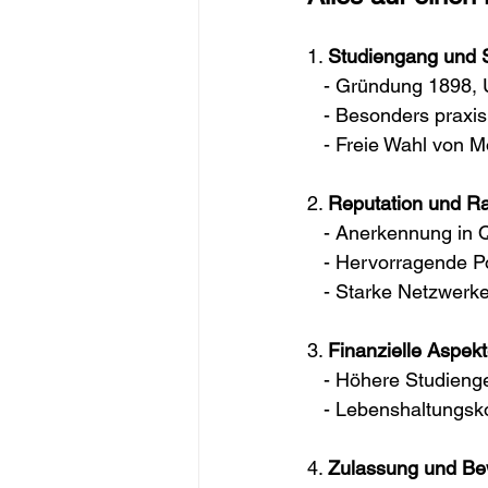
1. 
Studiengang und S
   - Gründung 1898
   - Besonders prax
   - Freie Wahl von
2. 
Reputation und R
   - Anerkennung in
   - Hervorragende P
   - Starke Netzwer
3. 
Finanzielle Aspek
   - Höhere Studien
   - Lebenshaltungs
4. 
Zulassung und B