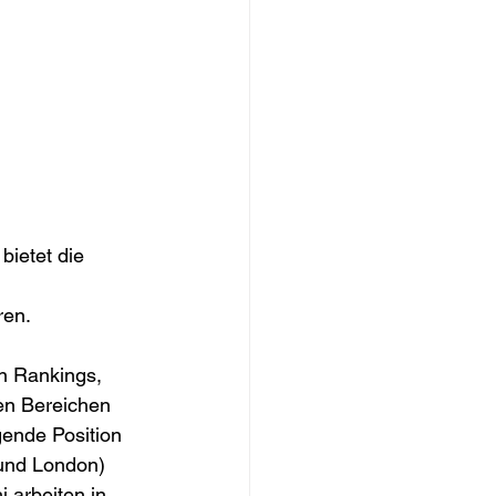
bietet die 
ren.
en Rankings, 
en Bereichen 
ende Position 
 und London) 
 arbeiten in 