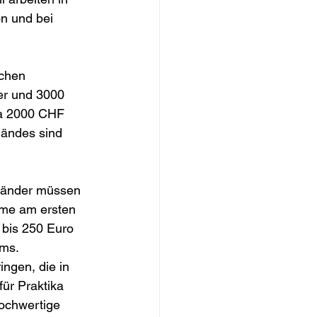
n und bei 
schen 
er und 3000 
wa 2000 CHF 
ländes sind 
sländer müssen 
hme am ersten 
 bis 250 Euro 
ums.
ngen, die in 
ür Praktika 
ochwertige 