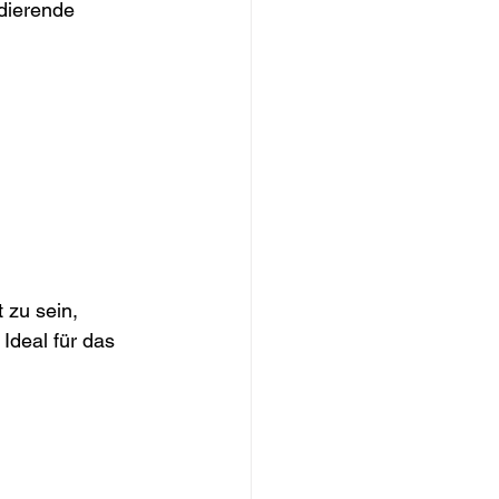
udierende
 zu sein, 
deal für das 