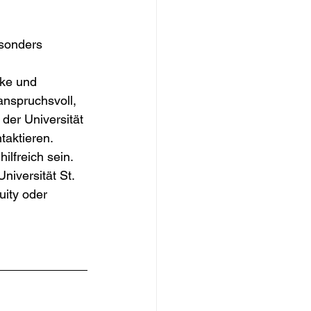
sonders 
ke und 
nspruchsvoll, 
der Universität 
aktieren. 
lfreich sein. 
iversität St. 
ity oder 