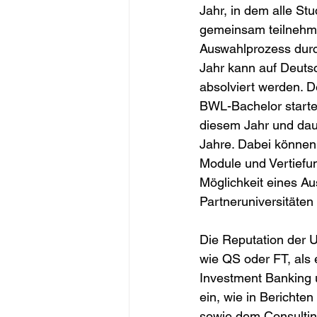
Jahr, in dem alle St
gemeinsam teilnehm
Auswahlprozess durc
Jahr kann auf Deuts
absolviert werden. De
BWL-Bachelor startet
diesem Jahr und daue
Jahre. Dabei können
Module und Vertiefung
Möglichkeit eines A
Partneruniversitäte
Die Reputation der U
wie QS oder FT, als 
Investment Banking 
ein, wie in Berichte
sowie dem Consultin