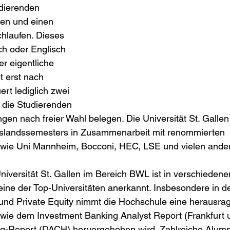
udierenden 
en und einen 
hlaufen. Dieses 
ch oder Englisch 
r eigentliche 
 erst nach 
rt lediglich zwei 
 die Studierenden 
en nach freier Wahl belegen. Die Universität St. Gallen 
uslandssemesters in Zusammenarbeit mit renommierten 
n wie Uni Mannheim, Bocconi, HEC, LSE und vielen ande
niversität St. Gallen im Bereich BWL ist in verschieden
eine der Top-Universitäten anerkannt. Insbesondere in d
und Private Equity nimmt die Hochschule eine herausrag
n wie dem Investment Banking Analyst Report (Frankfurt
g-Report (DACH) hervorgehoben wird. Zahlreiche Alumni