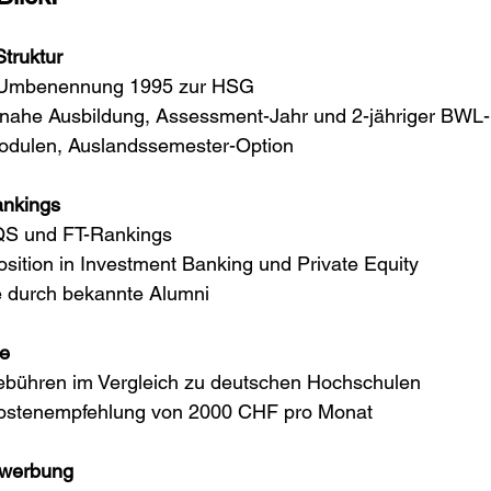
truktur
, Umbenennung 1995 zur HSG
isnahe Ausbildung, Assessment-Jahr und 2-jähriger BWL
 Modulen, Auslandssemester-Option
ankings
 QS und FT-Rankings
osition in Investment Banking und Private Equity
ke durch bekannte Alumni
te
gebühren im Vergleich zu deutschen Hochschulen
kostenempfehlung von 2000 CHF pro Monat
ewerbung