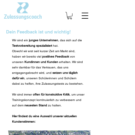
Zulassungscoach
Dein Feedback ist und wichtig!
Wir sind ein
junges Unternehmen
, das sich auf die
Testvorbereitung spezialisiert
hat.
Obwohl wir erst seit kurzer Zeit am Markt sind,
haben wir bereits viel
positives Feedback
von
unseren
Kundinnen und Kunden
erhalten. Wir sind
sehr dankbar für das Vertrauen, das uns
entgegengebracht wird, und
setzen uns täglich
dafür ein
, unseren Schülerinnen und Schülern
dabei zu helfen, ihre Zulassungstests zu bestehen.
Wir sind immer
offen für konstruktive Kritik
, um unser
Trainingskonzept kontinuierlich zu verbessern und
auf dem
neuesten Stand
zu halten.
Hier findest du eine Auswahl unserer aktuellen
Kundenstimmen: