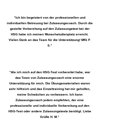
"Ich bin begeistert von der professionellen und
individuellen Betreuung bei Zulassungscoach. Durch die
gezielte Vorbereitung auf den Zulassungstest bei der
HSG habe ich meinen Wunschstudienplatz erreicht.
Vielen Dank an das Team für die Unterstützung! MfG P.
S."
"Als ich mich auf den HSG-Test vorbereitet habe, war
das Team von Zulassungscoach eine enorme
Unterstützung für mich. Die Übungsmaterialien waren
sehr hilfreich und das Einzeltraining hat mir geholfen,
meine Schwächen zu verbessern. Ich kann
Zulassungscoach jedem empfehlen, der eine
professionelle und individuelle Vorbereitung auf den
HSG-Test oder andere Zulassungstests benötigt. Liebe
Grüße H. M."