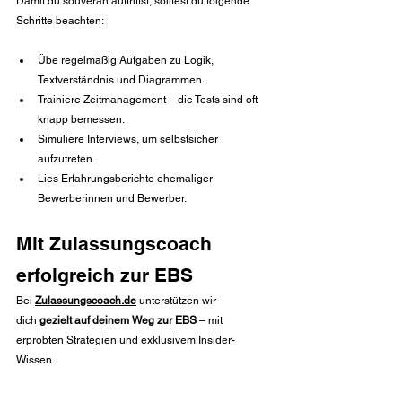
Damit du souverän auftrittst, solltest du folgende 
Schritte beachten:
Übe regelmäßig Aufgaben zu Logik, 
Textverständnis und Diagrammen.
Trainiere Zeitmanagement – die Tests sind oft 
knapp bemessen.
Simuliere Interviews, um selbstsicher 
aufzutreten.
Lies Erfahrungsberichte ehemaliger 
Bewerberinnen und Bewerber.
Mit Zulassungscoach 
erfolgreich zur EBS
Bei 
Zulassungscoach.de
 unterstützen wir 
dich 
gezielt auf deinem Weg zur EBS
 – mit 
erprobten Strategien und exklusivem Insider-
Wissen.