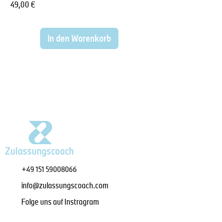
Preis
49,00 €
In den Warenkorb
Zulassungscoach
+49 151 59008066
info@zulassungscoach.com
Folge uns auf Instragram