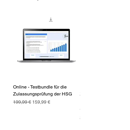
Online - Testbundle für die
Premiumbundle für die
Zulassungsprüfung der HSG
Zulassungsprüfung der
Universität St. Gallen (
Standardpreis
Sale-Preis
199,99 €
159,99 €
Standardpreis
170,00 €
zzgl. Versand