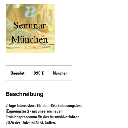
990
Euro
Beendet
B
990 €
München
e
e
n
Beschreibung
d
e
2 Tage Intensivkurs für den HSG Zulassungstest
t
(Eignungstest) - mit unserem neuen
Trainingsprogramm für das Auswahlverfahren
2026 der Universität St. Gallen.