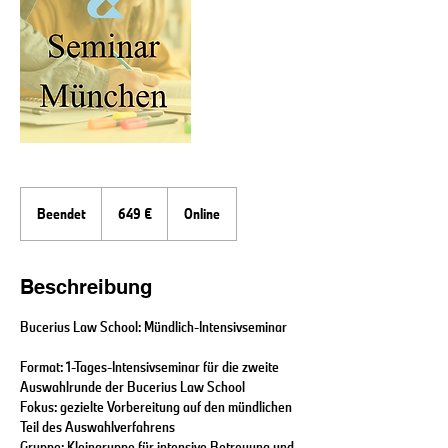
649
Euro
Beendet
B
649 €
Online
e
e
n
Beschreibung
d
e
Bucerius Law School: Mündlich-Intensivseminar
t
Format: 1-Tages-Intensivseminar für die zweite
Auswahlrunde der Bucerius Law School
Fokus: gezielte Vorbereitung auf den mündlichen
Teil des Auswahlverfahrens
Gruppe: Kleingruppe für intensive Betreuung und