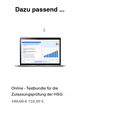
Dazu passend ...
Online - Testbundle für die
Premiumbundle für die
Zulassungsprüfung der HSG
Zulassungsprüfung der
Universität St. Gallen (
Standardpreis
Sale-Preis
199,99 €
159,99 €
Standardpreis
170,00 €