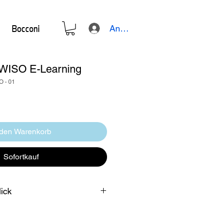
Bocconi
Anmelden
WISO E-Learning
O - 01
 den Warenkorb
Sofortkauf
lick
Übungsaufgaben