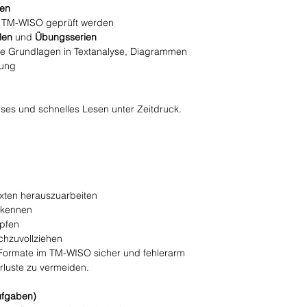
ben
/ TM-WISO geprüft werden
len
und
Übungsserien
e Grundlagen in Textanalyse, Diagrammen
rung
ises und schnelles Lesen unter Zeitdruck.
xten herauszuarbeiten
rkennen
üpfen
chzuvollziehen
se Formate im TM-WISO sicher und fehlerarm
rluste zu vermeiden.
ufgaben)