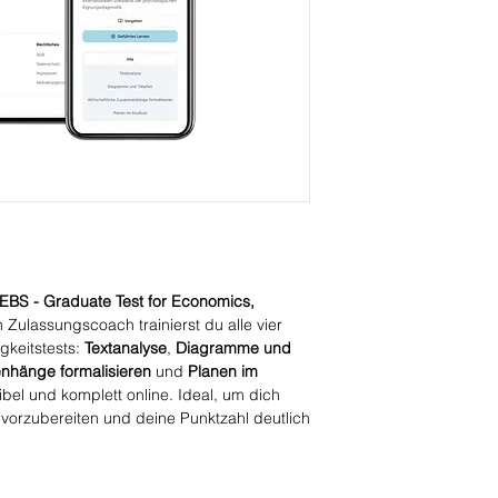
4 Testbereiche
, 
werden
Kombination aus
Modulen
und
Übu
25 Theorie Einhei
Textanalyse, Diag
Formalisierung
BS - Graduate Test for Economics,
 Zulassungscoach trainierst du alle vier
gkeitstests:
Textanalyse
,
Diagramme und
nhänge formalisieren
und
Planen im
exibel und komplett online. Ideal, um dich
vorzubereiten und deine Punktzahl deutlich